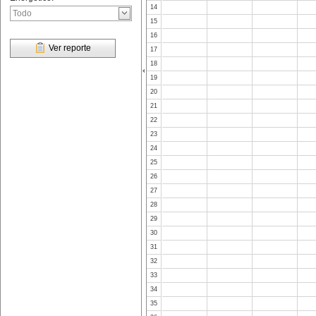
14
15
16
Ver reporte
17
18
19
20
21
22
23
24
25
26
27
28
29
30
31
32
33
34
35