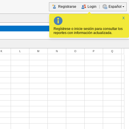
Registrarse
Login
Español
X
Regístrese o inicie sesión para consultar los
reportes con información actualizada.
K
L
M
N
O
P
Q