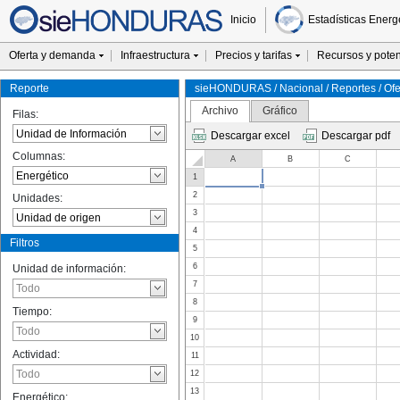
Inicio
Estadísticas Energ
Oferta y demanda
Infraestructura
Precios y tarifas
Recursos y poten
Reporte
sieHONDURAS / Nacional / Reportes / Ofer
Archivo
Gráfico
Filas:
Descargar excel
Descargar pdf
Columnas:
A
B
C
1
2
Unidades:
3
4
Filtros
5
6
Unidad de información:
7
8
Tiempo:
9
10
Actividad:
11
12
13
Energético: