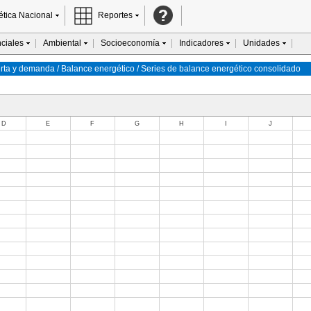
ética Nacional
Reportes
ciales
Ambiental
Socioeconomía
Indicadores
Unidades
ta y demanda / Balance energético / Series de balance energético consolidado
D
E
F
G
H
I
J