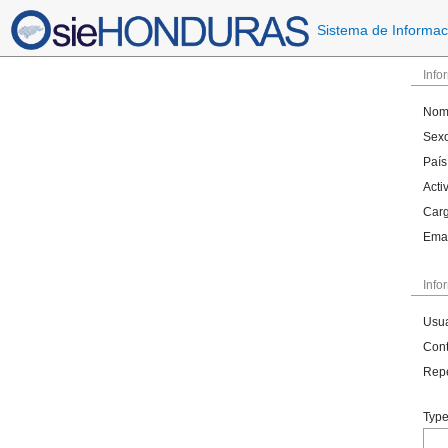
Sistema de Informac
Info
Nom
Sex
País
Acti
Carg
Emai
Info
Usua
Cont
Repe
Type