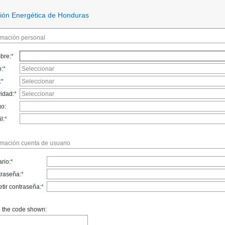
ión Energética de Honduras
rmación personal
bre:
*
o:
*
:
*
vidad:
*
o:
l:
*
rmación cuenta de usuario
rio:
*
raseña:
*
tir contraseña:
*
 the code shown: