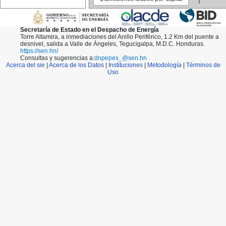
148
149
150
151
Secretaría de Estado en el Despacho de Energía
152
Torre Altamira, a inmediaciones del Anillo Periférico, 1.2 Km del puente a
153
desnivel, salida a Valle de Ángeles, Tegucigalpa, M.D.C. Honduras.
154
https://sen.hn/
155
Consultas y sugerencias a:
dnpepes_@sen.hn
156
Acerca del sie
|
Acerca de los Datos
|
Instituciones
|
Metodología
|
Términos de
157
Uso
158
159
160
161
162
163
164
165
166
167
168
169
170
171
172
173
174
175
176