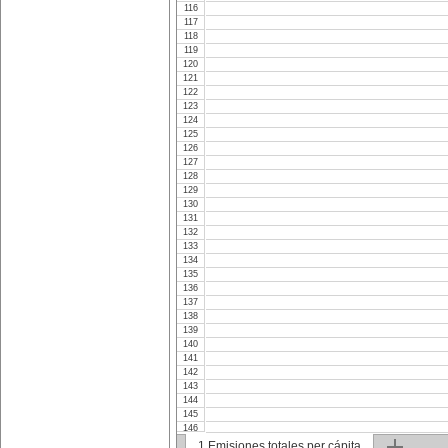
116
117
118
119
120
121
122
123
124
125
126
127
128
129
130
131
132
133
134
135
136
137
138
139
140
141
142
143
144
145
146
147
1.Emisiones totales per cápita