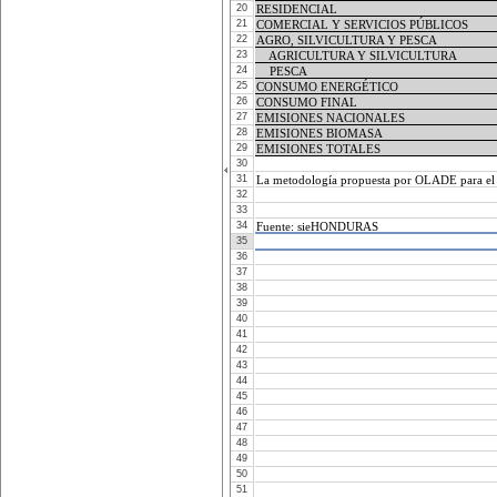
20
RESIDENCIAL
RESIDENCIAL
21
COMERCIAL Y SERVICIOS PÚBLICOS
COMERCIAL Y SERVICIOS PÚBLICOS
22
AGRO, SILVICULTURA Y PESCA
AGRO, SILVICULTURA Y PESCA
23
    AGRICULTURA Y SILVICULTURA
    AGRICULTURA Y SILVICULTURA
24
    PESCA
    PESCA
25
CONSUMO ENERGÉTICO
CONSUMO ENERGÉTICO
26
CONSUMO FINAL 
CONSUMO FINAL 
27
EMISIONES NACIONALES
EMISIONES NACIONALES
28
EMISIONES BIOMASA
EMISIONES BIOMASA
29
EMISIONES TOTALES
EMISIONES TOTALES
30
31
La metodología propuesta por OLADE para el cá
La metodología propuesta por OLADE para el cá
32
33
34
Fuente: sieHONDURAS
Fuente: sieHONDURAS
35
36
37
38
39
40
41
42
43
44
45
46
47
48
49
50
51