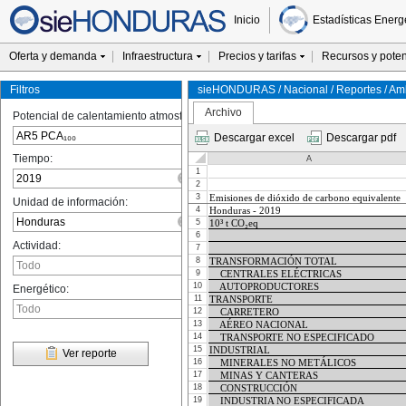
Inicio
Estadísticas Energ
Oferta y demanda
Infraestructura
Precios y tarifas
Recursos y poten
Filtros
sieHONDURAS / Nacional / Reportes / Amb
Archivo
Potencial de calentamiento atmosférico:
Descargar excel
Descargar pdf
Tiempo:
A
A
1
1
2
2
3
3
Emisiones de dióxido de carbono equivalente
Emisiones de dióxido de carbono equivalente
Emisiones de dióxido de carbono equivalente
Emisiones de dióxido de carbono equivalente
Unidad de información:
4
4
Honduras - 2019
Honduras - 2019
Honduras - 2019
Honduras - 2019
5
5
10³ t CO₂eq
10³ t CO₂eq
10³ t CO₂eq
10³ t CO₂eq
6
6
Actividad:
7
7
8
8
TRANSFORMACIÓN TOTAL 
TRANSFORMACIÓN TOTAL 
TRANSFORMACIÓN TOTAL 
TRANSFORMACIÓN TOTAL 
9
9
    CENTRALES ELÉCTRICAS
    CENTRALES ELÉCTRICAS
    CENTRALES ELÉCTRICAS
    CENTRALES ELÉCTRICAS
10
10
    AUTOPRODUCTORES
    AUTOPRODUCTORES
    AUTOPRODUCTORES
    AUTOPRODUCTORES
Energético:
11
11
TRANSPORTE
TRANSPORTE
TRANSPORTE
TRANSPORTE
12
12
    CARRETERO
    CARRETERO
    CARRETERO
    CARRETERO
13
13
    AÉREO NACIONAL
    AÉREO NACIONAL
    AÉREO NACIONAL
    AÉREO NACIONAL
14
14
    TRANSPORTE NO ESPECIFICADO
    TRANSPORTE NO ESPECIFICADO
    TRANSPORTE NO ESPECIFICADO
    TRANSPORTE NO ESPECIFICADO
15
15
INDUSTRIAL
INDUSTRIAL
INDUSTRIAL
INDUSTRIAL
Ver reporte
16
16
    MINERALES NO METÁLICOS
    MINERALES NO METÁLICOS
    MINERALES NO METÁLICOS
    MINERALES NO METÁLICOS
17
    MINAS Y CANTERAS
    MINAS Y CANTERAS
18
    CONSTRUCCIÓN
    CONSTRUCCIÓN
19
    INDUSTRIA NO ESPECIFICADA
    INDUSTRIA NO ESPECIFICADA