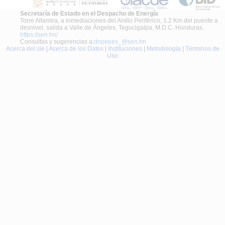
36
37
Secretaría de Estado en el Despacho de Energía
Torre Altamira, a inmediaciones del Anillo Periférico, 1.2 Km del puente a
38
desnivel, salida a Valle de Ángeles, Tegucigalpa, M.D.C. Honduras.
39
https://sen.hn/
Consultas y sugerencias a:
dnpepes_@sen.hn
40
Acerca del sie
|
Acerca de los Datos
|
Instituciones
|
Metodología
|
Términos de
41
Uso
42
43
44
45
46
47
48