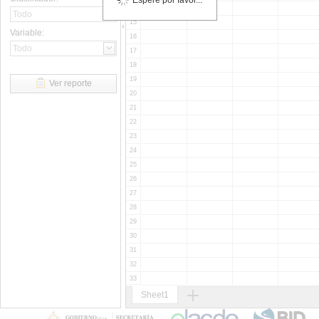
Espere por favor...
14
15
Variable:
16
17
18
19
Ver reporte
20
21
22
23
24
25
26
27
28
29
30
31
32
33
34
Sheet1
35