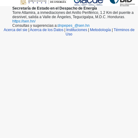
52
53
Secretaría de Estado en el Despacho de Energía
54
Torre Altamira, a inmediaciones del Anillo Periférico, 1.2 Km del puente a
55
desnivel, salida a Valle de Ángeles, Tegucigalpa, M.D.C. Honduras.
56
https://sen.hn/
57
Consultas y sugerencias a:
dnpepes_@sen.hn
58
Acerca del sie
|
Acerca de los Datos
|
Instituciones
|
Metodología
|
Términos de
59
Uso
60
61
62
63
64
65
66
67
68
69
70
71
72
73
74
75
76
77
78
79
80