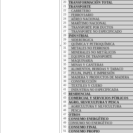
20
TRANSFORMACIÓN TOTAL 
TRANSFORMACIÓN TOTAL 
21
TRANSPORTE
TRANSPORTE
22
   CARRETERO
   CARRETERO
23
   FERROVIARIO
   FERROVIARIO
24
   AÉREO NACIONAL
   AÉREO NACIONAL
25
   MARÍTIMO NACIONAL
   MARÍTIMO NACIONAL
26
   TRANSPORTE POR DUCTOS
   TRANSPORTE POR DUCTOS
27
   TRANSPORTE NO ESPECIFICADO
   TRANSPORTE NO ESPECIFICADO
28
INDUSTRIAL
INDUSTRIAL
29
   SIDERÚRGICA
   SIDERÚRGICA
30
   QUÍMICA Y PETROQUÍMICA
   QUÍMICA Y PETROQUÍMICA
31
   METALES NO FERROSOS
   METALES NO FERROSOS
32
   MINERALES NO METÁLICOS
   MINERALES NO METÁLICOS
33
   EQUIPOS DE TRANSPORTE
   EQUIPOS DE TRANSPORTE
34
   MAQUINARIA
   MAQUINARIA
35
   MINAS Y CANTERAS
   MINAS Y CANTERAS
36
   ALIMENTOS, BEBIDAS Y TABACO
   ALIMENTOS, BEBIDAS Y TABACO
37
   PULPA, PAPEL E IMPRESIÓN
   PULPA, PAPEL E IMPRESIÓN
38
   MADERA Y PRODUCTOS DE MADERA
   MADERA Y PRODUCTOS DE MADERA
39
   CONSTRUCCIÓN
   CONSTRUCCIÓN
40
   TEXTILES Y CUERO
   TEXTILES Y CUERO
41
   INDUSTRIA NO ESPECIFICADA
   INDUSTRIA NO ESPECIFICADA
42
RESIDENCIAL
RESIDENCIAL
43
COMERCIAL Y SERVICIOS PÚBLICOS
COMERCIAL Y SERVICIOS PÚBLICOS
44
AGRO, SILVICULTURA Y PESCA
AGRO, SILVICULTURA Y PESCA
45
   AGRICULTURA Y SILVICULTURA
   AGRICULTURA Y SILVICULTURA
46
   PESCA
   PESCA
47
OTROS
OTROS
48
CONSUMO ENERGÉTICO
CONSUMO ENERGÉTICO
49
CONSUMO NO ENERGÉTICO
CONSUMO NO ENERGÉTICO
50
CONSUMO FINAL
CONSUMO FINAL
51
CONSUMO PROPIO
CONSUMO PROPIO