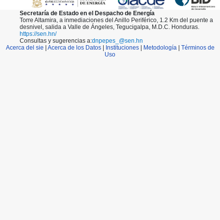
36
37
Secretaría de Estado en el Despacho de Energía
Torre Altamira, a inmediaciones del Anillo Periférico, 1.2 Km del puente a
38
desnivel, salida a Valle de Ángeles, Tegucigalpa, M.D.C. Honduras.
39
https://sen.hn/
Consultas y sugerencias a:
dnpepes_@sen.hn
40
Acerca del sie
|
Acerca de los Datos
|
Instituciones
|
Metodología
|
Términos de
41
Uso
42
43
44
45
46
47
48